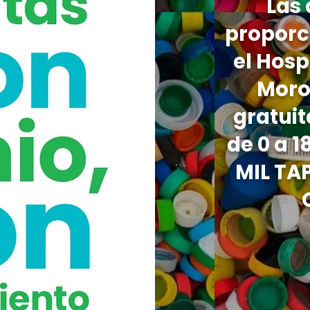
Las
proporc
el Hosp
Moro
gratuit
de 0 a 1
MIL TA