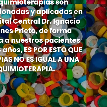
 quimioterapias son
ionadas y aplicadas en
ital Central Dr. Ignacio
nes Prieto, de forma
a a nuestros pacientes
8 años, ES POR ESTO QUE
PIAS NO ES IGUAL A UNA
QUIMIOTERAPIA.