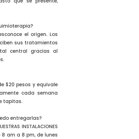
asto que se presente,
quimioterapia?
esconoce el origen. Los
eciben sus tratamientos
al central gracias al
s.
 de $20 pesos y equivale
adamente cada semana
 tapitas.
uedo entregarlas?
NUESTRAS INSTALACIONES
e 8 am a 8 pm, de lunes