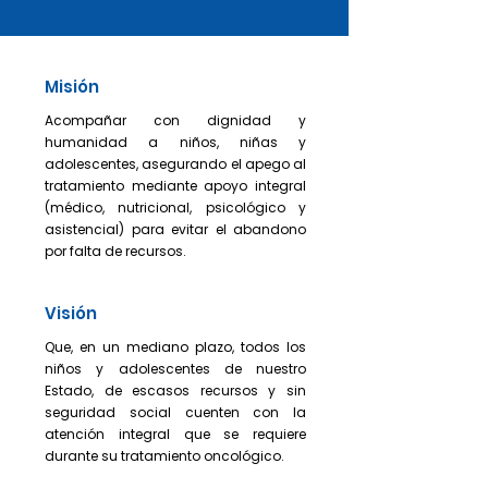
de la Red Nacional AMANC, con un 
familias con escasos recursos que no 
impacto anual que supera a las 3,200 
cuenten con seguridad social, 
familias.
recibimos a pacientes de 0 a 20 años, 
durante el tiempo que el médico 
tratante lo indique. Nuestros pacientes 
Misión
provienen en su mayoría del interior de 
nuestro estado y estados vecinos, 
Acompañar con dignidad y
quienes asisten al Hospital Central “Dr. 
humanidad a niños, niñas y
Ignacio Morones Prieto” para recibir 
tratamiento.
adolescentes, asegurando el apego al
tratamiento mediante apoyo integral
(médico, nutricional, psicológico y
asistencial) para evitar el abandono
por falta de recursos.
Visión
Que, en un mediano plazo, todos los
niños y adolescentes de nuestro
Estado, de escasos recursos y sin
seguridad social cuenten con la
atención integral que se requiere
durante su tratamiento oncológico.