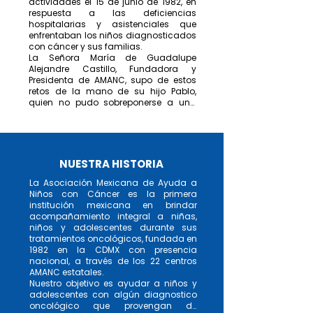
actividades el 15 de junio de 1982, en 
respuesta a las deficiencias 
hospitalarias y asistenciales que 
enfrentaban los niños diagnosticados 
con cáncer y sus familias.

La Señora María de Guadalupe 
Alejandre Castillo, Fundadora y 
Presidenta de AMANC, supo de estos 
retos de la mano de su hijo Pablo, 
quien no pudo sobreponerse a una 
leucemia a la edad de 8 años. Así, 
desde hace 38 años, AMANC se 
convirtió en la primera institución en 
México en apoyar gratuita e 
integralmente a niños y adolescentes 
NUESTRA HISTORIA
con cáncer durante sus tratamientos.

Hoy continuamos trabajando con el 
La Asociación Mexicana de Ayuda a 
firme propósito de que ningún menor 
Niños con Cáncer es la primera 
de edad con cáncer abandone su 
institución mexicana en brindar 
tratamiento por falta de recursos 
acompañamiento integral a niñas, 
económicos; además, seguimos 
niños y adolescentes durante sus 
incidiendo en políticas públicas para 
tratamientos oncológicos, fundada en 
asegurar que los diagnósticos sean 
1982 en la CDMX con presencia 
oportunos y la atención médica sea 
nacional, a través de los 22 centros 
integral y de calidad. Somos la única 
AMANC estatales.

organización social en el país con un 
Nuestro objetivo es ayudar a niños y 
modelo de intervención social que se 
adolescentes con algún diagnostico 
replica en 22 estados del país, a través 
oncológico que provengan de 