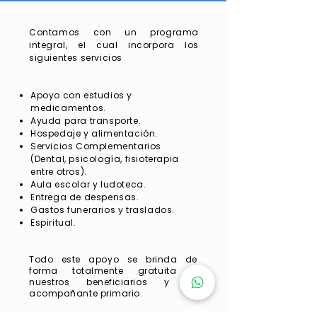
acompañamiento integral a los niños 
con cáncer de los diferentes estados 
Contamos con un programa
de la república, promoviendo que éste 
sea lo más cercano posible al 
integral, el cual incorpora los
domicilio del paciente para reducir 
siguientes servicios
gastos económicos y emocionales, y 
evitar el abandono del tratamiento.
Apoyo con estudios y
medicamentos.
Ayuda para transporte.
Hospedaje y alimentación.
Servicios Complementarios
(Dental, psicología, fisioterapia
entre otros).
Aula escolar y ludoteca.
Entrega de despensas.
Gastos funerarios y traslados.
Espiritual.
Todo este apoyo se brinda de
forma totalmente gratuita a
nuestros beneficiarios y su
acompañante primario.