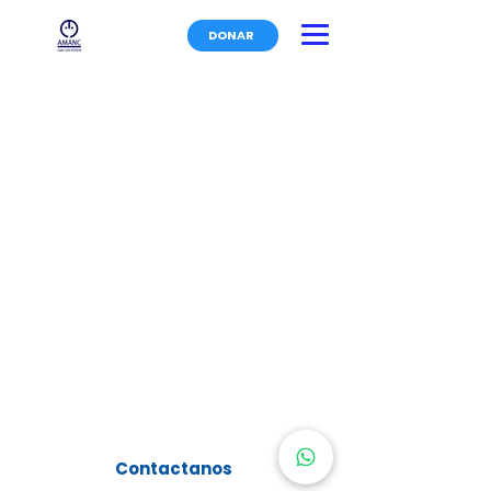
DONAR
Camino a la presa San José #455
Col. Los Filtros San Luis Potosí, San
Luis Potosí. 78219
4444111499
-
amancslp@hotmail.com
Contactanos